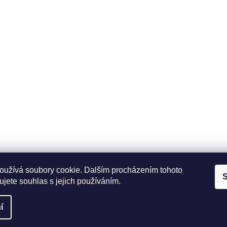
ace
Odběrné místo
Fit pro sport s.r.o.Tovární
 platba
1030/41 Český Těšín 73 701
 podmínky
více informací
osobních údajů
oužívá soubory cookie. Dalším procházením tohoto
S
jete souhlas s jejich používáním.
a.
í