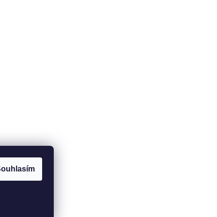
Potřebujete poradit?
+420
737 517 112
info@fit-house.cz
ouhlasím
Vytvořil Shoptet