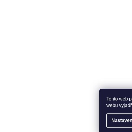
O nás
Inform
Fitness blog
Doprava a
Zdravé recepty
Obchodní
O nás
Ochrana 
Kontakty
Tento web p
webu vyjadřu
Copyright 2026
FIT-HOUSE
. Všechna práva vyhrazen
Nastaven