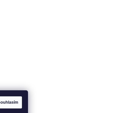
Potřebujete poradit?
+420
737 517 112
info@fit-house.cz
ouhlasím