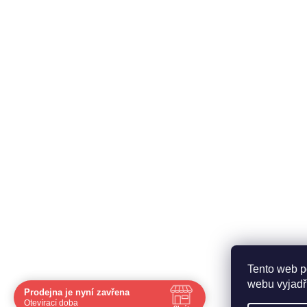
O nás
Inform
Fitness blog
Doprava a
Zdravé recepty
Obchodní
O nás
Ochrana 
Kontakty
Tento web p
webu vyjadřu
Prodejna je nyní zavřena
Otevírací doba