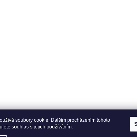
ace
Odběrné místo
Fit pro sport s.r.o.Tovární
 platba
1030/41 Český Těšín 73 701
 podmínky
více informací
osobních údajů
oužívá soubory cookie. Dalším procházením tohoto
S
jete souhlas s jejich používáním.