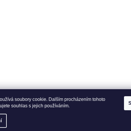
ace
Odběrné místo
Fit pro sport s.r.o.Tovární
 platba
1030/41 Český Těšín 73 701
 podmínky
více informací
osobních údajů
oužívá soubory cookie. Dalším procházením tohoto
S
jete souhlas s jejich používáním.
a.
í