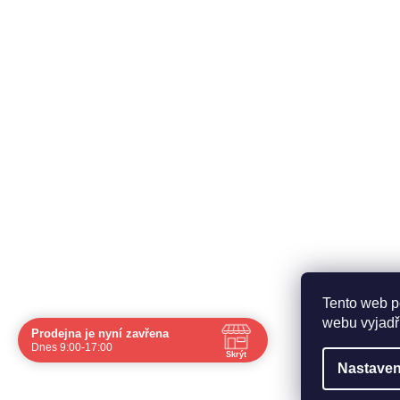
O nás
Inform
Fitness blog
Doprava a
Zdravé recepty
Obchodní
O nás
Ochrana 
Kontakty
Tento web p
webu vyjadřu
Prodejna je nyní zavřena
Dnes 9:00-17:00
Skrýt
Copyright 2026
FIT-HOUSE
. Všechna práva vyhrazen
Nastaven
Navštivte nás osobně