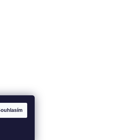
Potřebujete poradit?
+420
737 517 112
info@fit-house.cz
ouhlasím
Vytvořil Shoptet